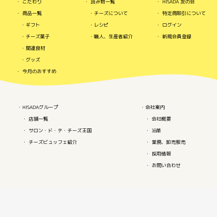
こだわり
読み物一覧
HISADA 友の会
商品一覧
チーズについて
特定商取引について
ギフト
レシピ
ログイン
チーズ菓子
職人、生産者紹介
新規会員登録
関連食材
グッズ
今月のおすすめ
HISADAグループ
会社案内
店舗一覧
会社概要
サロン・ド・テ・チーズ王国
沿革
チーズビュッフェ紹介
業務、卸売販売
採用情報
お問い合わせ
Copyright(c)
チーズ専門店（株式会社 久田）
All Rights Reserved.