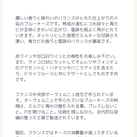
優しい香りと味わいのバランスがとれた仕上がりの人
気のブルーチーズです。熟成が進むにつれ段々と青カ
ビが全体にきれいに広がり、塩味も程よく角がとれて
いきます。ネットリとした食感でミルキーな甘味さえ
漂い、青カビの香りと塩味のバランスが最高です。
赤ワインや甘口白ワインとの相性をお楽しみ下さい。
また、サイコロ状にカットしてオムレツやフォンデュ
のアクセントに！ハチミツやバニラアイスを添えた
り、ドライフルーツと共にデザートとしてもおすすめ
です。
フランス中央部オーヴェルニュ地方で作られていま
す。オーヴェルニュで作られているブルーチーズの特
徴は、ミルクに青かび菌を入れる事。プレスしないこ
と。穴を開けること。伝統を残しながら、近代的な設
備の整った工場で製造されています。
現在、フランスではチーズの消費量が減ってきている