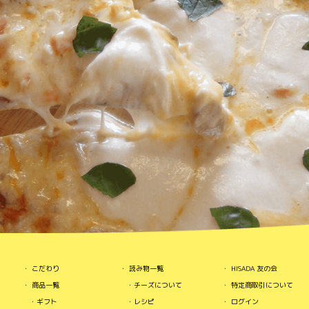
こだわり
読み物一覧
HISADA 友の会
商品一覧
チーズについて
特定商取引について
ギフト
レシピ
ログイン