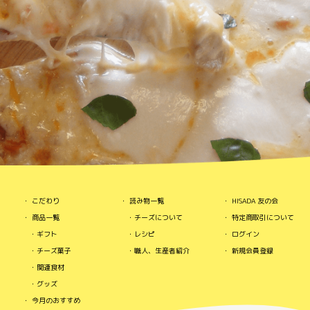
こだわり
読み物一覧
HISADA 友の会
商品一覧
チーズについて
特定商取引について
ギフト
レシピ
ログイン
チーズ菓子
職人、生産者紹介
新規会員登録
関連食材
グッズ
今月のおすすめ