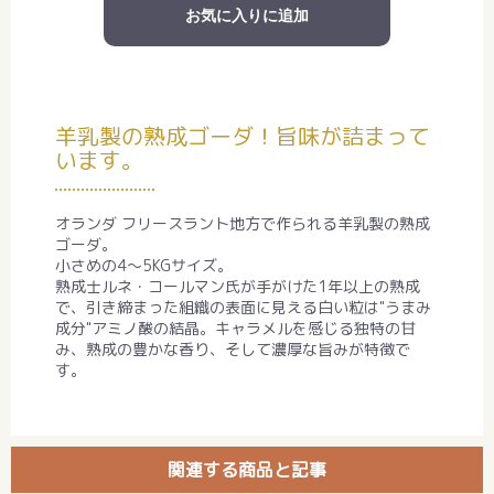
お気に入りに追加
羊乳製の熟成ゴーダ！旨味が詰まって
います。
オランダ フリースラント地方で作られる羊乳製の熟成
ゴーダ。
小さめの4～5KGサイズ。
熟成士ルネ・コールマン氏が手がけた1年以上の熟成
で、引き締まった組織の表面に見える白い粒は"うまみ
成分"アミノ酸の結晶。キャラメルを感じる独特の甘
み、熟成の豊かな香り、そして濃厚な旨みが特徴で
す。
関連する商品と記事