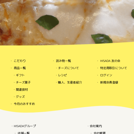
こだわり
読み物一覧
HISADA 友の会
商品一覧
チーズについて
特定商取引について
ギフト
レシピ
ログイン
チーズ菓子
職人、生産者紹介
新規会員登録
関連食材
グッズ
今月のおすすめ
HISADAグループ
会社案内
店舗一覧
会社概要