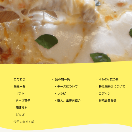
こだわり
読み物一覧
HISADA 友の会
商品一覧
チーズについて
特定商取引について
ギフト
レシピ
ログイン
チーズ菓子
職人、生産者紹介
新規会員登録
関連食材
グッズ
今月のおすすめ