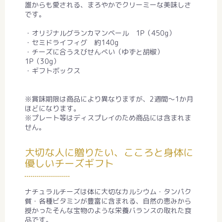
誰からも愛される、まろやかでクリーミーな美味しさ
です。
・オリジナルグランカマンベール 1P（450g）
・セミドライフィグ 約140g
・チーズに合うえびせんべい（ゆずと胡椒）
1P（30g）
・ギフトボックス
※賞味期限は商品により異なりますが、2週間～1か月
ほどになります。
※プレート等はディスプレイのため商品には含まれま
せん。
大切な人に贈りたい、こころと身体に
優しいチーズギフト
ナチュラルチーズは体に大切なカルシウム・タンパク
質・各種ビタミンが豊富に含まれる、自然の恵みから
授かったそんな宝物のような栄養バランスの取れた食
品です。