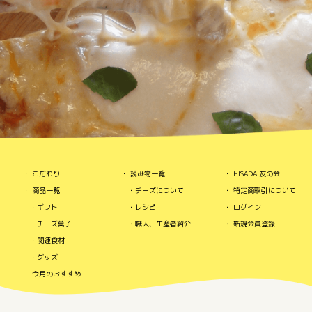
こだわり
読み物一覧
HISADA 友の会
商品一覧
チーズについて
特定商取引について
ギフト
レシピ
ログイン
チーズ菓子
職人、生産者紹介
新規会員登録
関連食材
グッズ
今月のおすすめ